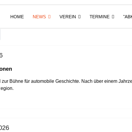
HOME
NEWS
VEREIN
TERMINE
"AB
6
konen
d zur Bühne für automobile Geschichte. Nach über einem Jahrz
Region.
026