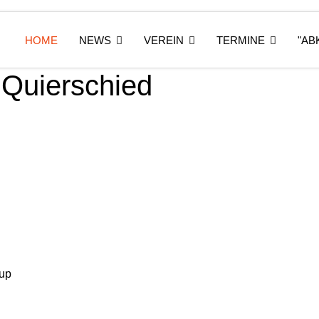
HOME
NEWS
VEREIN
TERMINE
"AB
Quierschied
up